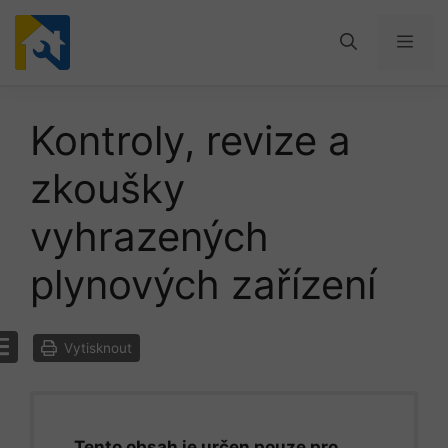
Přeskočit
na
Men
obsah
Kontroly, revize a
zkoušky
vyhrazených
plynových zařízení
Vytisknout
Tento obsah je určen pouze pro