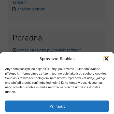
zařízení
Značení potrubí
Poradna
Dotaz na revize plynových zařízení
Spravovat Souhlas
Abychom poskytli co nejlepší služby, používáme k ukládání a/nebo
Položit dotaz
přístupu k informacím o zařízení, technologie jako jsou soubory cookies.
Souhlas s těmito technologiemi nám umožní zpracovávat údaje, jako je
chování při procházení nebo jedinečná ID na tomto webu. Nesouhlas
nebo odvolání souhlasu může nepříznivě ovlivnit určité vlastnosti a
Vyžádat vzor
funkce.
Přijmout