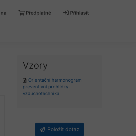
dna
Předplatné
Přihlásit
Vzory
Orientační harmonogram
preventivní prohlídky
vzduchotechnika
Položit dotaz