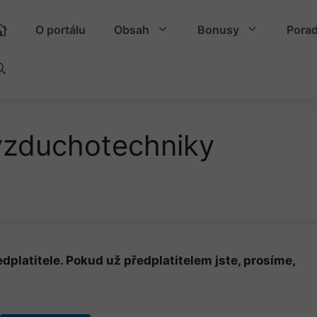
O portálu
Obsah
Bonusy
Pora
vzduchotechniky
dplatitele. Pokud už předplatitelem jste, prosíme,