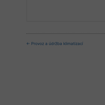
Navigace
← Provoz a údržba klimatizací
kapitolami