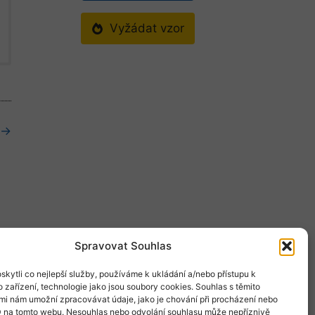
Vyžádat vzor
 →
Spravovat Souhlas
kytli co nejlepší služby, používáme k ukládání a/nebo přístupu k
 zařízení, technologie jako jsou soubory cookies. Souhlas s těmito
mi nám umožní zpracovávat údaje, jako je chování při procházení nebo
D na tomto webu. Nesouhlas nebo odvolání souhlasu může nepříznivě