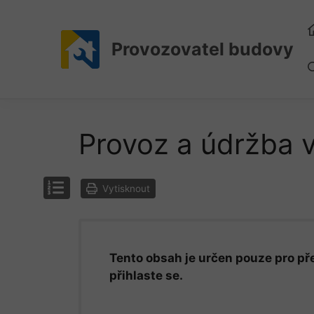
Přeskočit
na
obsah
Provozovatel budovy
Provoz a údržba 
Vytisknout
Tento obsah je určen pouze pro pře
přihlaste se.