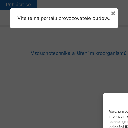
Přihlásit se
×
Vítejte na portálu provozovatele budovy.
Vzduchotechnika a šíření mikroorganismů
Abychom pos
informacím o
technologie
jedinečná I