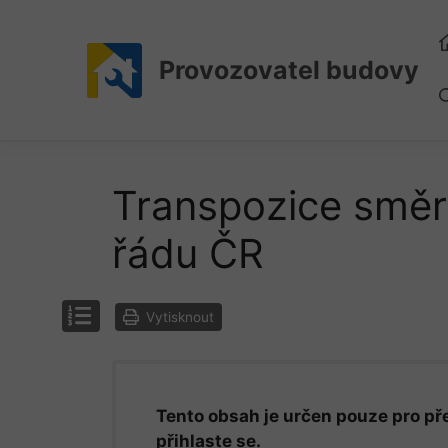
Přeskočit
na
obsah
Provozovatel budovy
Transpozice směr
řádu ČR
Vytisknout
Tento obsah je určen pouze pro pře
přihlaste se.