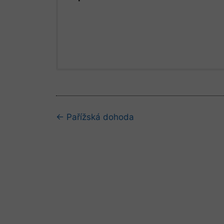
Navigace
← Pařížská dohoda
kapitolami