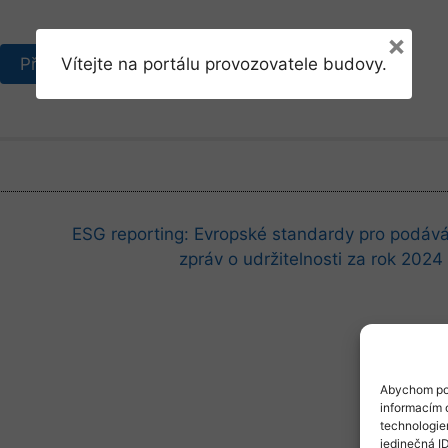
×
Přihlásit se
Vítejte na portálu provozovatele budovy.
ESG reporting: Evropské standardy pro podává
zpráv o udržitelnosti za rok 2024
Abychom pos
informacím o
technologie
jedinečná I