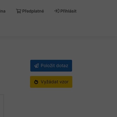
dna
Předplatné
Přihlásit
Položit dotaz
Vyžádat vzor