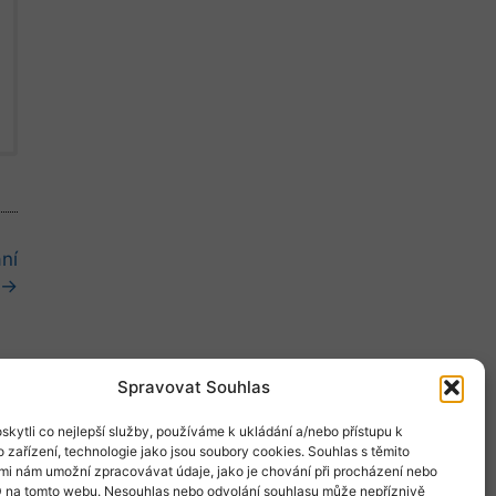
ní
 →
Spravovat Souhlas
kytli co nejlepší služby, používáme k ukládání a/nebo přístupu k
 zařízení, technologie jako jsou soubory cookies. Souhlas s těmito
mi nám umožní zpracovávat údaje, jako je chování při procházení nebo
D na tomto webu. Nesouhlas nebo odvolání souhlasu může nepříznivě