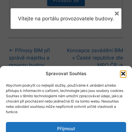
Přihlásit se
×
Vítejte na portálu provozovatele budovy.
Navigace
← Přínosy BIM při
Koncepce zavádění BIM
kapitolami
správě majetku a
v České republice dle
provozu budov
MPO ČR →
Spravovat Souhlas
Abychom poskytli co nejlepší služby, používáme k ukládání a/nebo
Položit dotaz
přístupu k informacím o zařízení, technologie jako jsou soubory cookies.
Souhlas s těmito technologiemi nám umožní zpracovávat údaje, jako je
chování při procházení nebo jedinečná ID na tomto webu. Nesouhlas
nebo odvolání souhlasu může nepříznivě ovlivnit určité vlastnosti a
Vyžádat vzor
funkce.
Přijmout