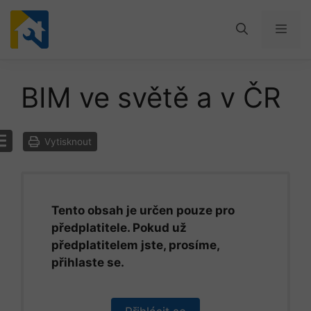
Přeskočit
na
Men
obsah
BIM ve světě a v ČR
Vytisknout
Tento obsah je určen pouze pro
předplatitele. Pokud už
předplatitelem jste, prosíme,
přihlaste se.