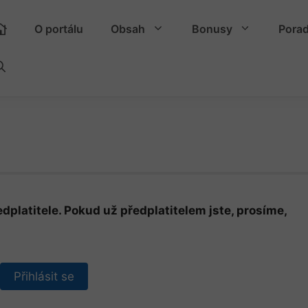
O portálu
Obsah
Bonusy
Pora
dplatitele. Pokud už předplatitelem jste, prosíme,
Přihlásit se