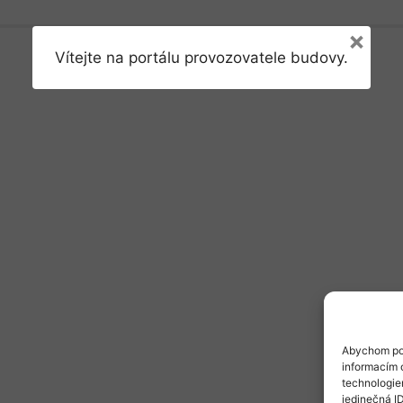
×
Vítejte na portálu provozovatele budovy.
Abychom pos
informacím o
technologie
jedinečná I