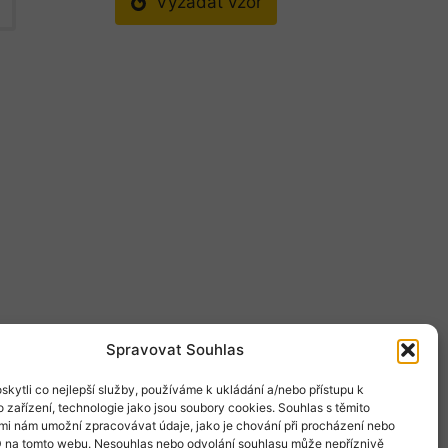
Vyžádat vzor
Spravovat Souhlas
kytli co nejlepší služby, používáme k ukládání a/nebo přístupu k
 zařízení, technologie jako jsou soubory cookies. Souhlas s těmito
mi nám umožní zpracovávat údaje, jako je chování při procházení nebo
D na tomto webu. Nesouhlas nebo odvolání souhlasu může nepříznivě