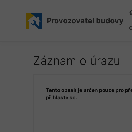
Přeskočit
na
obsah
Provozovatel budovy
Záznam o úrazu
Tento obsah je určen pouze pro pře
přihlaste se.