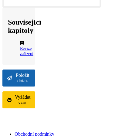
Související
kapitoly
Revize
zařízení
Položit
dotaz
Vyžádat
vzor
Obchodní podmínky