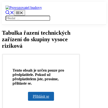
Přeskočit
na
obsah
Menu
Tabulka řazení technických
zařízení do skupiny vysoce
riziková
Tento obsah je určen pouze pro
předplatitele. Pokud už
předplatitelem jste, prosíme,
přihlaste se.
Přihlásit se