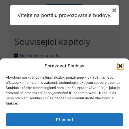
×
Přihlásit se
Vítejte na portálu provozovatele budovy.
Související kapitoly
Nakládání s odpady
Spravovat Souhlas
Abychom poskytli co nejlepší služby, používáme k ukládání a/nebo
Položit dotaz
přístupu k informacím o zařízení, technologie jako jsou soubory cookies.
Souhlas s těmito technologiemi nám umožní zpracovávat údaje, jako je
chování při procházení nebo jedinečná ID na tomto webu. Nesouhlas
nebo odvolání souhlasu může nepříznivě ovlivnit určité vlastnosti a
Vyžádat vzor
funkce.
Přijmout