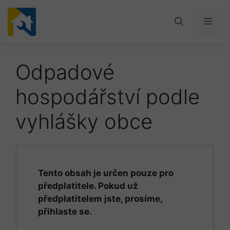
Přeskočit
na
Men
obsah
Odpadové
hospodářství podle
vyhlášky obce
Tento obsah je určen pouze pro
předplatitele. Pokud už
předplatitelem jste, prosíme,
přihlaste se.