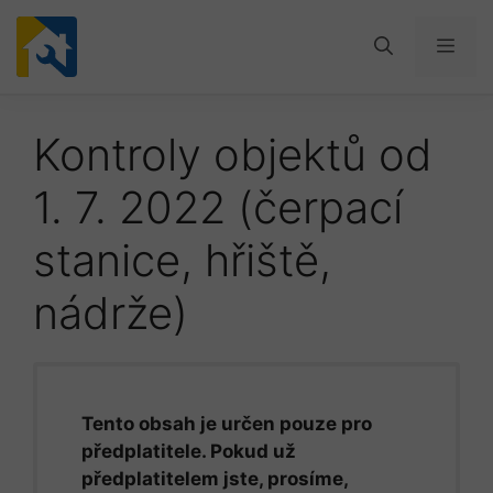
Přeskočit
na
Men
obsah
Kontroly objektů od
1. 7. 2022 (čerpací
stanice, hřiště,
nádrže)
Tento obsah je určen pouze pro
předplatitele. Pokud už
předplatitelem jste, prosíme,