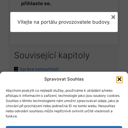
přihlaste se.
×
Vítejte na portálu provozovatele budovy.
Přihlásit se
Související kapitoly
Správa nemovitostí
Spravovat Souhlas
Abychom poskytli co nejlepší služby, používáme k ukládání a/nebo
Položit dotaz
přístupu k informacím o zařízení, technologie jako jsou soubory cookies.
Souhlas s těmito technologiemi nám umožní zpracovávat údaje, jako je
chování při procházení nebo jedinečná ID na tomto webu. Nesouhlas
nebo odvolání souhlasu může nepříznivě ovlivnit určité vlastnosti a
Vyžádat vzor
funkce.