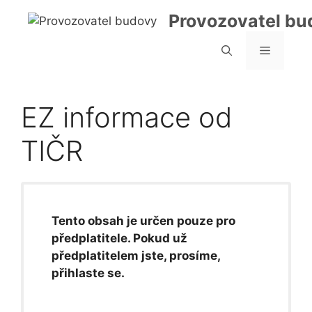
Přeskočit
Provozovatel bu
na
obsah
Menu
EZ informace od
TIČR
Tento obsah je určen pouze pro
předplatitele. Pokud už
předplatitelem jste, prosíme,
přihlaste se.