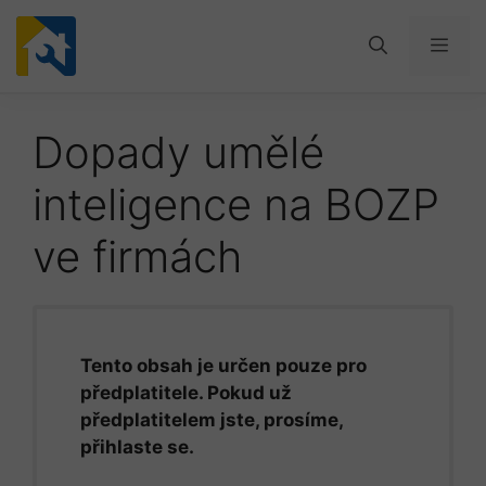
Přeskočit
na
Men
obsah
Dopady umělé
inteligence na BOZP
ve firmách
Tento obsah je určen pouze pro
předplatitele. Pokud už
předplatitelem jste, prosíme,
přihlaste se.