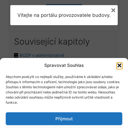
×
Přihlásit se
Vítejte na portálu provozovatele budovy.
Související kapitoly
BOZP v administrativě
Spravovat Souhlas
Abychom poskytli co nejlepší služby, používáme k ukládání a/nebo
Položit dotaz
přístupu k informacím o zařízení, technologie jako jsou soubory cookies.
Souhlas s těmito technologiemi nám umožní zpracovávat údaje, jako je
chování při procházení nebo jedinečná ID na tomto webu. Nesouhlas
nebo odvolání souhlasu může nepříznivě ovlivnit určité vlastnosti a
Vyžádat vzor
funkce.
Přijmout