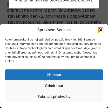
Vítejte na portálu provozovatele budovy.
potřebné – co mění nový stavební zákon, jak se
připravit na kontrolní prohlídku stavby, vedení
stavebního deníku, povinnosti a odpovědnost
stavbyvedoucího. Jako hlavní nositel odborného
vedení realizace stavby se naučíte používat
Spravovat Souhlas
manažerské dovednosti v praxi. Seminář vede
Abychom poskytli co nejlepší služby, používáme k ukládání a/nebo
Ing. Jindřich Pater, autorizovaný inženýr v oboru
přístupu k informacím o zařízení, technologie jako jsou soubory cookies.
TZS, TPS, EA a místopředseda ČKAIT.
Souhlas s těmito technologiemi nám umožní zpracovávat údaje, jako je
chování při procházení nebo jedinečná ID na tomto webu. Nesouhlas
nebo odvolání souhlasu může nepříznivě ovlivnit určité vlastnosti a
Přejít na web události
funkce.
Přijmout
Odmítnout
Obchodní podmínky
Ochrana osobních údajů
Kontakt
© 2026
Nakladatelství FORUM s.r.o.
Zobrazit předvolby
Přihlaste se k odběru