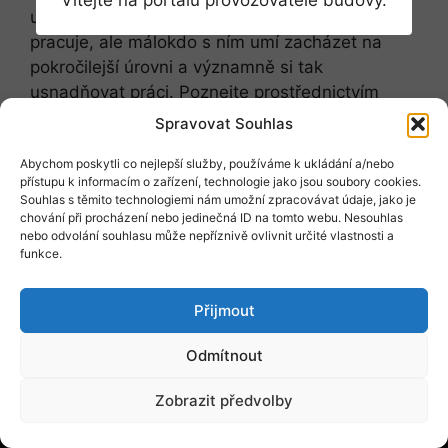
Vítejte na portálu provozovatele budovy.
univerzální program. Mnoho lidí s ním denně
pracuje, ale málokdo s ním umí zacházet na
pokročilejší úrovni a významně si tak
usnadňovat práci. Poznejte prostřednictvím
našeho online rychlokurzu, jaké další služby
Spravovat Souhlas
vám tento zdánlivě známý editor může ještě
Abychom poskytli co nejlepší služby, používáme k ukládání a/nebo
nabídnout.
přístupu k informacím o zařízení, technologie jako jsou soubory cookies.
Souhlas s těmito technologiemi nám umožní zpracovávat údaje, jako je
chování při procházení nebo jedinečná ID na tomto webu. Nesouhlas
Přejít na web události
nebo odvolání souhlasu může nepříznivě ovlivnit určité vlastnosti a
funkce.
Přijmout
Odmítnout
Obchodní podmínky
Ochrana osobních údajů
Kontakt
© 2026
Nakladatelství FORUM s.r.o.
Zobrazit předvolby
Přihlaste se k odběru