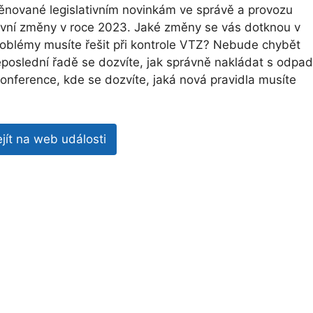
 věnované legislativním novinkám ve správě a provozu
tivní změny v roce 2023. Jaké změny se vás dotknou v
roblémy musíte řešit při kontrole VTZ? Nebude chybět
neposlední řadě se dozvíte, jak správně nakládat s odpa
onference, kde se dozvíte, jaká nová pravidla musíte
ejít na web události