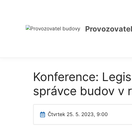
Přeskočit
na
obsah
Provozovate
Konference: Legis
správce budov v 
Čtvrtek 25. 5. 2023, 9:00