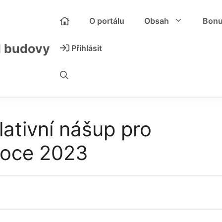
O portálu
Obsah
Bon
l budovy
Přihlásit
lativní nášup pro
roce 2023