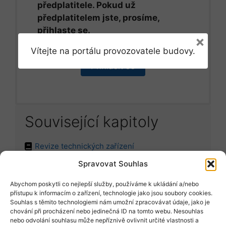
předplatitele. Pokud už
předplatitelem jste, prosíme,
přihlaste se.
×
Vítejte na portálu provozovatele budovy.
Přihlásit se
Související kapitoly
Revize technických zařízení
Spravovat Souhlas
Abychom poskytli co nejlepší služby, používáme k ukládání a/nebo
Položit dotaz
přístupu k informacím o zařízení, technologie jako jsou soubory cookies.
Souhlas s těmito technologiemi nám umožní zpracovávat údaje, jako je
chování při procházení nebo jedinečná ID na tomto webu. Nesouhlas
nebo odvolání souhlasu může nepříznivě ovlivnit určité vlastnosti a
Vyžádat vzor