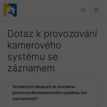
Přeskočit
na
Men
obsah
Dotaz k provozování
kamerového
systému se
záznamem
Ve kterých situacích je dovoleno
provozování kamerového systému (se
záznamem)?