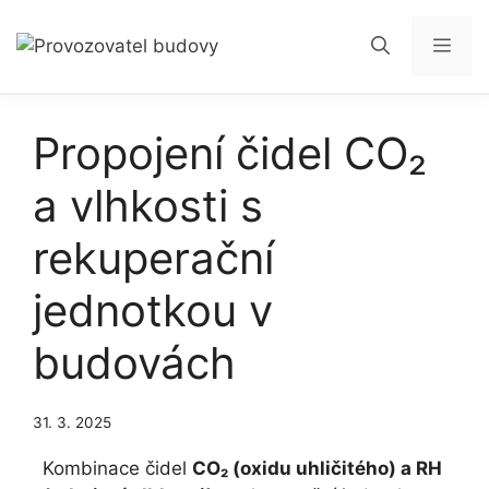
Přeskočit
na
Men
obsah
Propojení čidel CO₂
a vlhkosti s
rekuperační
jednotkou v
budovách
31. 3. 2025
Kombinace čidel
CO₂ (oxidu uhličitého) a RH