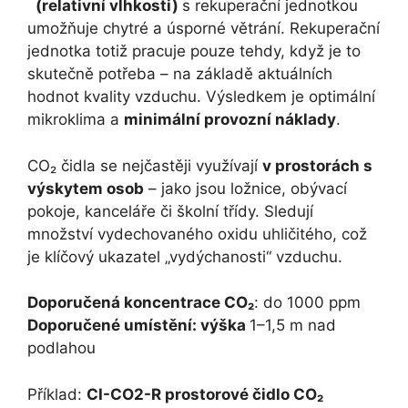
(relativní vlhkosti)
s rekuperační jednotkou
umožňuje chytré a úsporné větrání. Rekuperační
jednotka totiž pracuje pouze tehdy, když je to
skutečně potřeba – na základě aktuálních
hodnot kvality vzduchu. Výsledkem je optimální
mikroklima a
minimální provozní náklady
.
CO₂ čidla se nejčastěji využívají
v prostorách s
výskytem osob
– jako jsou ložnice, obývací
pokoje, kanceláře či školní třídy. Sledují
množství vydechovaného oxidu uhličitého, což
je klíčový ukazatel „vydýchanosti“ vzduchu.
Doporučená koncentrace CO₂
: do 1000 ppm
Doporučené umístění: výška
1–1,5 m nad
podlahou
Příklad:
CI-CO2-R prostorové čidlo CO₂