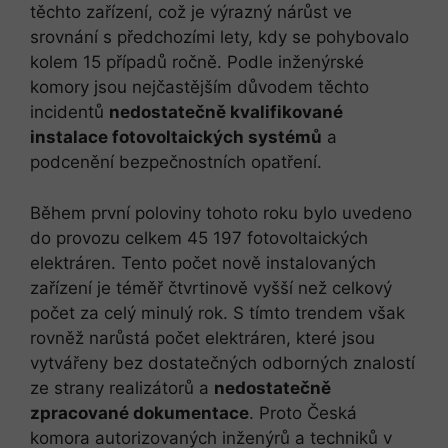
těchto zařízení, což je výrazný nárůst ve
srovnání s předchozími lety, kdy se pohybovalo
kolem 15 případů ročně. Podle inženýrské
komory jsou nejčastějším důvodem těchto
incidentů
nedostatečně kvalifikované
instalace fotovoltaických systémů
a
podcenění bezpečnostních opatření.
Během první poloviny tohoto roku bylo uvedeno
do provozu celkem 45 197 fotovoltaických
elektráren. Tento počet nově instalovaných
zařízení je téměř čtvrtinově vyšší než celkový
počet za celý minulý rok. S tímto trendem však
rovněž narůstá počet elektráren, které jsou
vytvářeny bez dostatečných odborných znalostí
ze strany realizátorů a
nedostatečně
zpracované dokumentace
. Proto Česká
komora autorizovaných inženýrů a techniků v