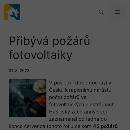
Přeskočit
na
Men
obsah
Přibývá požárů
fotovoltaiky
31. 8. 2023
V poslední době dochází v
Česku k rapidnímu nárůstu
počtu požárů ve
fotovoltaických elektrárnách.
Hasičský záchranný sbor
zaznamenal od ledna do
konce července tohoto roku celkem
45 požárů