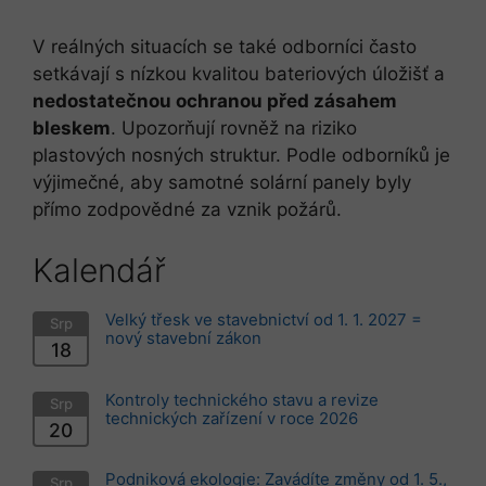
V reálných situacích se také odborníci často
setkávají s nízkou kvalitou bateriových úložišť a
nedostatečnou ochranou před zásahem
bleskem
. Upozorňují rovněž na riziko
plastových nosných struktur. Podle odborníků je
výjimečné, aby samotné solární panely byly
přímo zodpovědné za vznik požárů.
Kalendář
Velký třesk ve stavebnictví od 1. 1. 2027 =
Srp
nový stavební zákon
18
Kontroly technického stavu a revize
Srp
technických zařízení v roce 2026
20
Podniková ekologie: Zavádíte změny od 1. 5.,
Srp