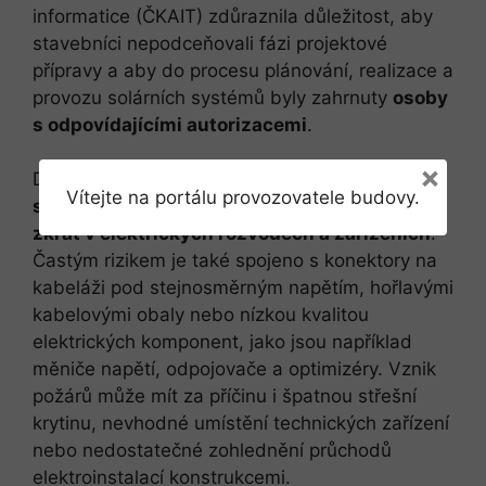
informatice (ČKAIT) zdůraznila důležitost, aby
stavebníci nepodceňovali fázi projektové
přípravy a aby do procesu plánování, realizace a
provozu solárních systémů byly zahrnuty
osoby
s odpovídajícími autorizacemi
.
×
Dle specialistů v oblasti
požární bezpečnosti
Vítejte na portálu provozovatele budovy.
staveb
je nejčastější příčinou vzniku požárů
zkrat v elektrických rozvodech a zařízeních
.
Častým rizikem je také spojeno s konektory na
kabeláži pod stejnosměrným napětím, hořlavými
kabelovými obaly nebo nízkou kvalitou
elektrických komponent, jako jsou například
měniče napětí, odpojovače a optimizéry. Vznik
požárů může mít za příčinu i špatnou střešní
krytinu, nevhodné umístění technických zařízení
nebo nedostatečné zohlednění průchodů
elektroinstalací konstrukcemi.