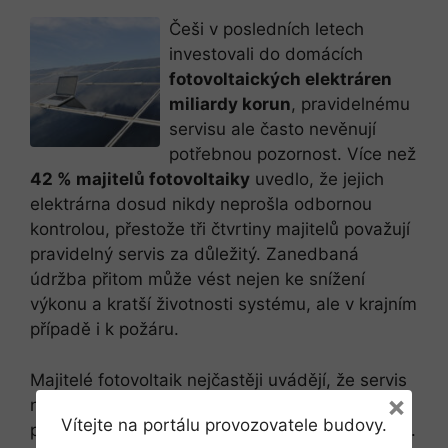
Češi v posledních letech
investovali do domácích
fotovoltaických elektráren
miliardy korun
, pravidelnému
servisu ale často nevěnují
potřebnou pozornost. Více než
42 % majitelů fotovoltaiky
uvedlo, že jejich
elektrárna dosud nikdy neprošla odbornou
kontrolou, přestože tři čtvrtiny majitelů považují
pravidelný servis za důležitý. Zanedbaná
údržba přitom může vést nejen ke snížení
výkonu a kratší životnosti systému, ale v krajním
případě i k požáru.
Majitelé fotovoltaik nejčastěji uvádějí, že servis
×
neřeší proto, že zatím nezaznamenali žádný
Vítejte na portálu provozovatele budovy.
problém. Tento důvod uvedlo 42 % dotázaných.