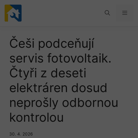
Přeskočit
na
Men
obsah
Češi podceňují
servis fotovoltaik.
Čtyři z deseti
elektráren dosud
neprošly odbornou
kontrolou
30. 4. 2026