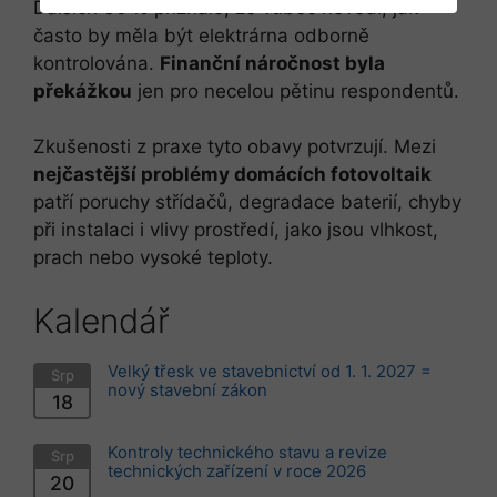
Dalších 30 % přiznalo, že vůbec nevědí, jak
často by měla být elektrárna odborně
kontrolována.
Finanční náročnost byla
překážkou
jen pro necelou pětinu respondentů.
Zkušenosti z praxe tyto obavy potvrzují. Mezi
nejčastější problémy domácích fotovoltaik
patří poruchy střídačů, degradace baterií, chyby
při instalaci i vlivy prostředí, jako jsou vlhkost,
prach nebo vysoké teploty.
Kalendář
Velký třesk ve stavebnictví od 1. 1. 2027 =
Srp
nový stavební zákon
18
Kontroly technického stavu a revize
Srp
technických zařízení v roce 2026
20